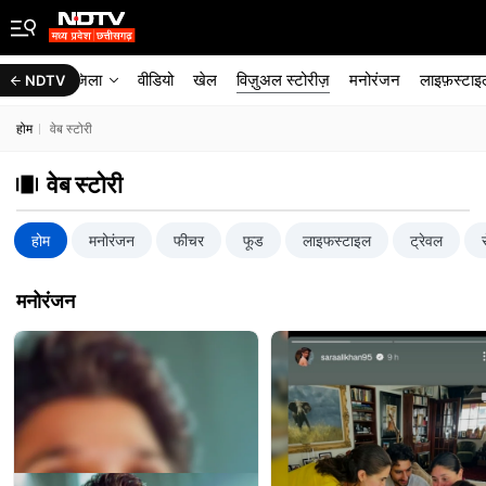
ताज़ातरीन
जिला
वीडियो
खेल
विज़ुअल स्टोरीज़
मनोरंजन
लाइफ़स्टाइ
NDTV
होम
वेब स्टोरी
वेब स्टोरी
होम
मनोरंजन
फीचर
फूड
लाइफस्‍टाइल
ट्रेवल
स
मनोरंजन