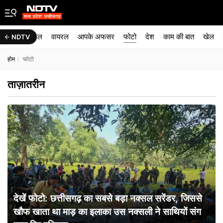
लाइफ़स्टाइल
वायरल
आपके अफसर
फोटो
देश
काम की बात
खेल
NDTV
होम
फोटो
ताज़ातरीन
देखें फोटो: छत्तीसगढ़ का सबसे बड़ा नक्सल सरेंडर, जिससे
खौफ खाता था माड़ का इलाका उस नक्सली ने साथियों संग