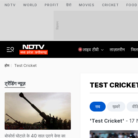
NDTV
WORLD
PROFIT
हिंदी
MOVIES
CRICKET
FOOD
विज्ञापन
लाइव टीवी
ताज़ातरीन
जिल
होम
Test Cricket
ट्रेंडिंग न्यूज़
TEST CRICKE
सब
ख़बरें
वीड
'Test Cricket'
- 17 
बोफोर्स घोटाले के 40 साल पुराने केस का