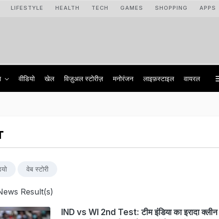
LIFESTYLE
HEALTH
TECH
GAMES
SHOPPING
APPS
ा
वीडियो
खेल
विज़ुअल स्टोरीज़
मनोरंजन
लाइफ़स्टाइल
वायरल
T
ियो
वेब स्टोरी
News Result(s)
IND vs WI 2nd Test: टीम इंडिया का इरादा क्लीन स्