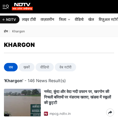
लाइव टीवी
ताज़ातरीन
जिला
वीडियो
खेल
विज़ुअल स्टोर
NDTV
होम
Khargon
KHARGON
सब
ख़बरें
वीडियो
वेब स्टोरी
'Khargon'
- 146 News Result(s)
नर्मदा, कुंदा और वेदा नदी उफान पर, खरगोन की
निचली बस्तियों पर मंडराया खतरा, खंडवा में स्‍कूलों
की छुट्टी
mpcg.ndtv.in