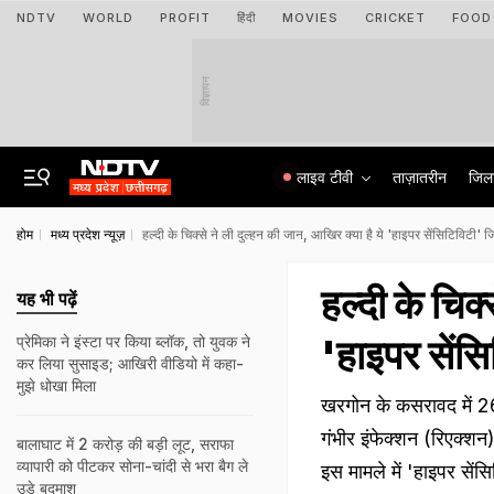
NDTV
WORLD
PROFIT
हिंदी
MOVIES
CRICKET
FOOD
विज्ञापन
लाइव टीवी
ताज़ातरीन
जिल
होम
मध्य प्रदेश न्यूज़
हल्दी के चिक्से ने ली दुल्‍हन की जान, आखिर क्या है ये 'हाइपर सेंसिटिविटी' 
हल्दी के चिक्
यह भी पढ़ें
'हाइपर सेंस
प्रेमिका ने इंस्टा पर किया ब्लॉक, तो युवक ने
कर लिया सुसाइड; आखिरी वीडियो में कहा-
मुझे धोखा मिला
खरगोन के कसरावद में 26 
गंभीर इंफेक्शन (रिएक्शन
बालाघाट में 2 करोड़ की बड़ी लूट, सराफा
व्यापारी को पीटकर सोना-चांदी से भरा बैग ले
इस मामले में 'हाइपर सें
उड़े बदमाश