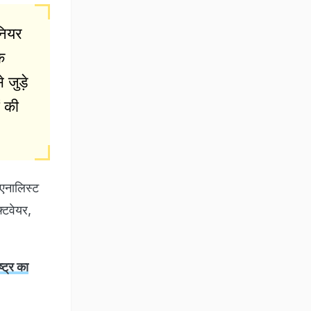
नियर
े
 जुड़े
ं की
 एनालिस्ट
फ्टवेयर,
्ट्र का