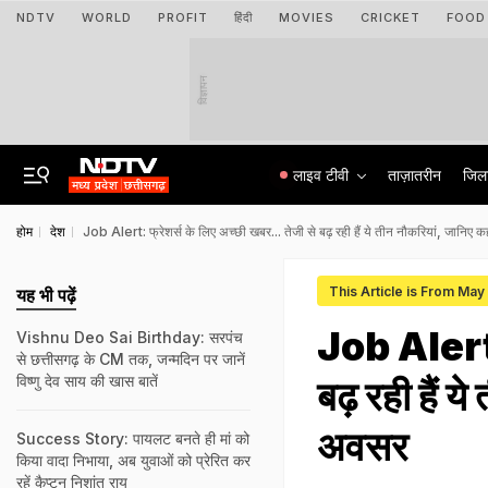
NDTV
WORLD
PROFIT
हिंदी
MOVIES
CRICKET
FOOD
विज्ञापन
लाइव टीवी
ताज़ातरीन
जिल
होम
देश
Job Alert: फ्रेशर्स के लिए अच्छी खबर... तेजी से बढ़ रही हैं ये तीन नौकरियां, जानिए क
This Article is From Ma
यह भी पढ़ें
Job Alert: 
Vishnu Deo Sai Birthday: सरपंच
से छत्तीसगढ़ के CM तक, जन्मदिन पर जानें
विष्णु देव साय की खास बातें
बढ़ रही हैं य
अवसर
Success Story: पायलट बनते ही मां को
किया वादा निभाया, अब युवाओं को प्रेरित कर
रहें कैप्टन निशांत राय