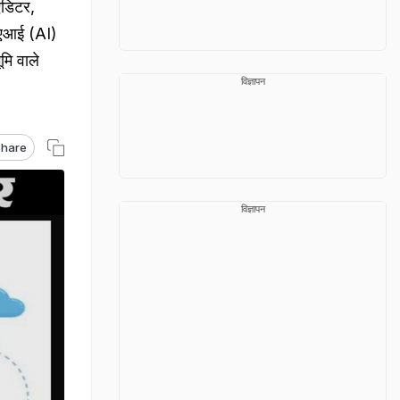
एडिटर,
. एआई (AI)
ूमि वाले
विज्ञापन
hare
विज्ञापन