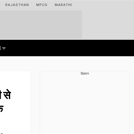
RAJASTHAN
MPCG
MARATHI
विज्ञापन
 से
े