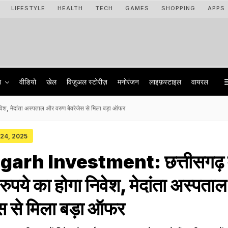
LIFESTYLE
HEALTH
TECH
GAMES
SHOPPING
APPS
ा
वीडियो
खेल
विज़ुअल स्टोरीज़
मनोरंजन
लाइफ़स्टाइल
वायरल
श, मेदांता अस्पताल और वरुण बेवरेजेस से मिला बड़ा ऑफर
 24, 2025
arh Investment: छत्तीसगढ़ म
ुपये का होगा निवेश, मेदांता अस्पता
ेस से मिला बड़ा ऑफर