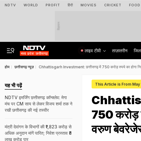
NDTV
WORLD
PROFIT
हिंदी
MOVIES
CRICKET
FOOD
विज्ञापन
लाइव टीवी
ताज़ातरीन
जिल
होम
छत्तीसगढ़ न्यूज़
Chhattisgarh Investment: छत्तीसगढ़ में 750 करोड़ रुपये का होगा निवे
This Article is From May
यह भी पढ़ें
Chhattisg
NDTV इमर्जिंग छत्तीसगढ़ कॉन्क्लेव: मेगा
मंच पर CM साय से लेकर विजय शर्मा तक ने
रखी छत्तीसगढ़ की नई तस्वीर
750 करोड़ र
वरुण बेवरेज
मंत्री देवांगन के विभागों की ₹1,823 करोड़ से
अधिक अनुदान मांगें पारित; निवेश प्रस्ताव ₹8
लाख करोड़ पार