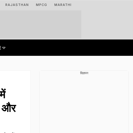
RAJASTHAN
MPCG
MARATHI
विज्ञापन
ें
ल और