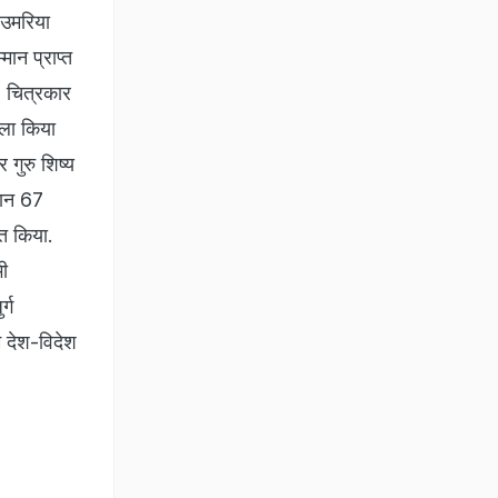
 उमरिया
ान प्राप्त
. चित्रकार
सला किया
गुरु शिष्य
रान 67
ित किया.
भी
्ग
म देश-विदेश