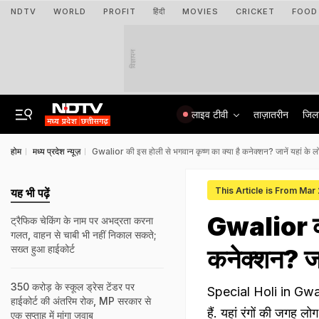
NDTV
WORLD
PROFIT
हिंदी
MOVIES
CRICKET
FOOD
विज्ञापन
लाइव टीवी
ताज़ातरीन
जिल
होम
मध्य प्रदेश न्यूज़
Gwalior की इस होली से भगवान कृष्ण का क्या है कनेक्शन? जानें यहां के लोग 
This Article is From Mar
यह भी पढ़ें
Gwalior की 
ट्रैफिक चेकिंग के नाम पर अभद्रता करना
गलत, वाहन से चाबी भी नहीं निकाल सकते;
सख्त हुआ हाईकोर्ट
कनेक्शन? जान
350 करोड़ के स्कूल ड्रेस टेंडर पर
Special Holi in Gwalior
हाईकोर्ट की अंतरिम रोक, MP सरकार से
हैं. यहां रंगों की जगह ल
एक सप्ताह में मांगा जवाब