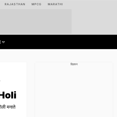
RAJASTHAN
MPCG
MARATHI
विज्ञापन
े Holi
ोली मनाते