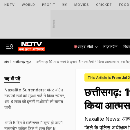
NDTV
WORLD
PROFIT
हिंदी
MOVIES
CRICKET
FOOD
विज्ञापन
लाइव टीवी
ताज़ातरीन
जिल
होम
छत्तीसगढ़ न्यूज़
छत्तीसगढ़: 19 लाख रुपये के इनामी 5 नक्सलियों ने किया आत्मसमर्पण, इसलिए छ
This Article is From Jul 
यह भी पढ़ें
छत्तीसगढ़: 1
Naxalite Surrenders: मोस्ट वांटेड
नक्सली रूपी की सुरक्षा गार्ड ने किया सरेंडर,
अब 8 लाख की इनामी माओवादी की तलाश
किया आत्मसमर
जारी
Naxalite News: आत्मसम
अगले 5 दिन में छत्तीसगढ़ में शून्य हो जाएंगे
जिले के पुलिस अधीक्षक क
नक्सली? कांकेर जिले में आज फिर 6