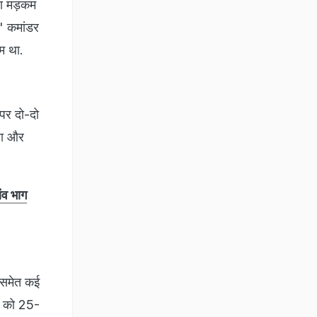
ला मड़कम
ए' कमांडर
ाम था.
पर दो-दो
ाखा और
ंव भाग
 समेत कई
ों को 25-