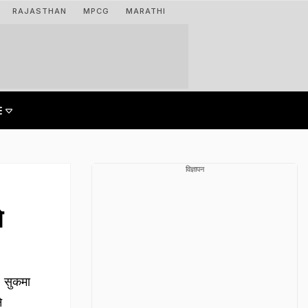
RAJASTHAN
MPCG
MARATHI
विज्ञापन
े
. सुकमा
े