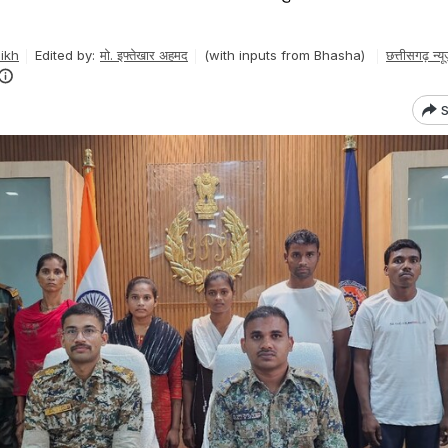
ikh
Edited by:
मो. इफ्तेखार अहमद
(with inputs from Bhasha)
छत्तीसगढ़ न्यू
S