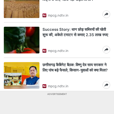
mpcg.ndtv.in
Success Story: धान छोड़ सब्जियों की खेती
शुरू की, अकेले टमाटर से कमाए 2.35 लाख रुपए
mpcg.ndtv.in
छत्तीसगढ़ कैबिनेट बैठक: व‍िष्‍णु देव साय सरकार ने
ल‍िए पांच बड़े फैसले, क‍िसान-युवाओं को क्‍या म‍िला?
mpcg.ndtv.in
ADVERTISEMENT