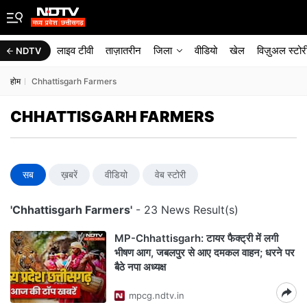
लाइव टीवी
ताज़ातरीन
जिला
वीडियो
खेल
विज़ुअल स्टोर
NDTV
होम
Chhattisgarh Farmers
CHHATTISGARH FARMERS
सब
ख़बरें
वीडियो
वेब स्टोरी
'Chhattisgarh Farmers'
- 23 News Result(s)
MP-Chhattisgarh: टायर फैक्ट्री में लगी
भीषण आग, जबलपुर से आए दमकल वाहन; धरने पर
बैठे नपा अध्यक्ष
mpcg.ndtv.in