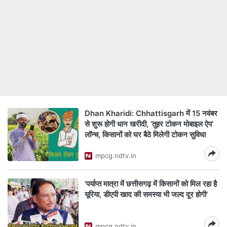
Dhan Kharidi: Chhattisgarh में 15 नवंबर
से शुरू होगी धान खरीदी, ‘तुहर टोकन मोबाइल ऐप’
लॉन्च, किसानों को घर बैठे मिलेगी टोकन सुविधा
mpcg.ndtv.in
'पर्याप्त मात्रा में छत्तीसगढ़ में किसानों को मिल रहा है
यूरिया, डीएपी खाद की समस्या भी जल्द दूर होगी'
mpcg.ndtv.in