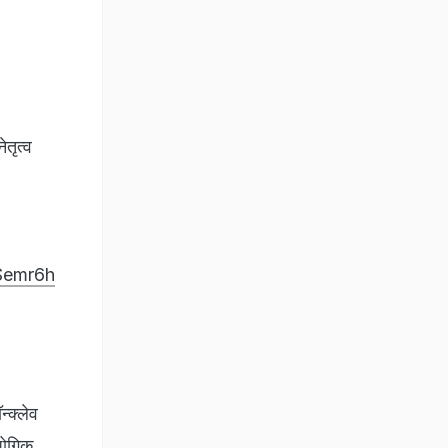
ेतृत्व
Semr6h
्क्लेव
्योगिक