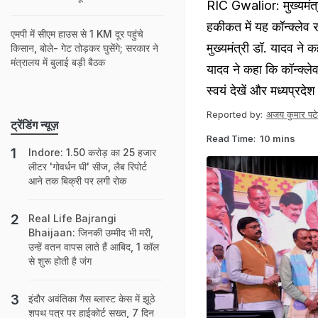
RIC Gwalior: मुख्यमंत्र
हकीकत में यह कॉन्क्लेव राज
एमपी में सीएम हाउस से 1 KM दूर पहुंचे
मुख्यमंत्री डॉ. यादव ने क
किसान, बोले- गेट तोड़कर घुसेंगे; सरकार ने
मंत्रालय में बुलाई बड़ी बैठक
यादव ने कहा कि कॉन्क्ल
स्वयं देखें और मध्यप्रदेश 
Reported by:
अजय कुमार पट
ट्रेंडिंग न्यूज़
Read Time:
10 mins
Indore: 1.50 करोड़ का 25 हजार
लीटर 'गोवर्धन घी' सीज, लैब रिपोर्ट
आने तक बिक्री पर लगी रोक
Real Life Bajrangi
Bhaijaan: जिनकी उम्‍मीद भी मरी,
उन्‍हें वतन वापस लाते हैं आबिद, 1 कॉल
से शुरू होती है जंग
इंदौर अवंतिका गैस ब्लास्ट केस में झूठे
शपथ पत्र पर हाईकोर्ट सख्त, 7 दिन