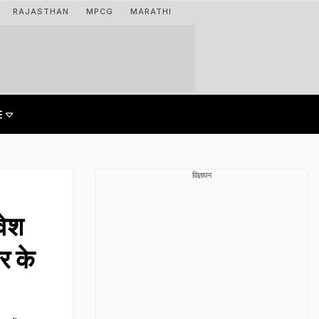
RAJASTHAN
MPCG
MARATHI
विज्ञापन
वेश
र के