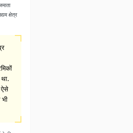
ाजमाता
यम क्षेत्र
्र
रमिकों
 था.
 ऐसे
ा भी