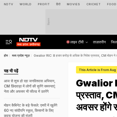
NDTV
WORLD
PROFIT
हिंदी
MOVIES
CRICKET
FOOD
विज्ञापन
लाइव टीवी
ताज़ातरीन
जिल
होम
मध्य प्रदेश न्यूज़
Gwalior RIC: 8 हजार करोड़ से अधिक के निवेश प्रस्ताव, CM मोहन ने क
This Article is From Aug
यह भी पढ़ें
Gwalior RI
आज से शुरू हो रहा जनविश्वास अभियान,
CM छिंदवाड़ा में लोगों की सुनेंगे समस्याएं;
नेता और अफसर भी फील्ड में उतरेंगे
प्रस्ताव, C
अवसर होंगे 
मोहन कैबिनेट के बड़े फैसले: एमपी में खुलेंगे
60 नए सांदीपनि स्कूल, किसानों के लिए
कवच योजना की मंजूरी