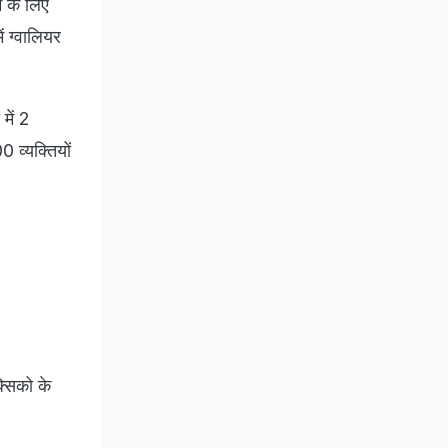
म के लिए
ं ग्वालियर
में 2
 व्‍यक्तियों
्सिको के