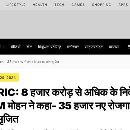
LIFESTYLE
HEALTH
TECH
GAMES
SHOPPING
APPS
ा
वीडियो
खेल
विज़ुअल स्टोरीज़
मनोरंजन
लाइफ़स्टाइल
वायरल
हा- 35 हजार नए रोजगार के अवसर होंगे सृजित
 29, 2024
C: 8 हजार करोड़ से अधिक के नि
M मोहन ने कहा- 35 हजार नए रोजगा
सृजित