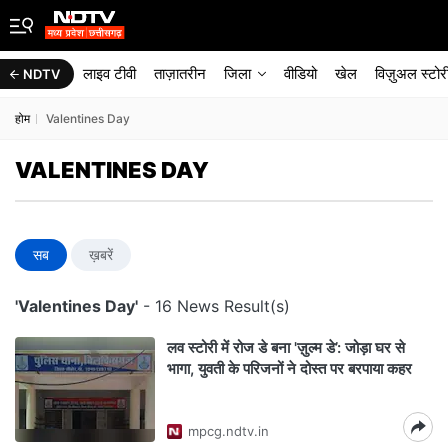
लाइव टीवी
ताज़ातरीन
जिला
वीडियो
खेल
विज़ुअल स्टोर
NDTV
होम
Valentines Day
VALENTINES DAY
सब
ख़बरें
'Valentines Day'
- 16 News Result(s)
लव स्‍टोरी में रोज डे बना 'ज़ुल्म डे’: जोड़ा घर से
भागा, युवती के पर‍िजनों ने दोस्‍त पर बरपाया कहर
mpcg.ndtv.in