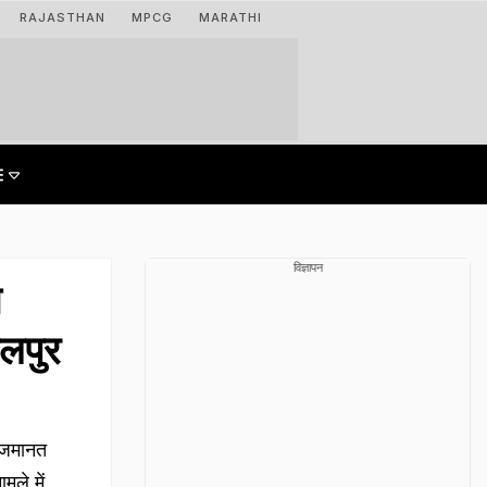
RAJASTHAN
MPCG
MARATHI
विज्ञापन
त
बलपुर
ं जमानत
मले में