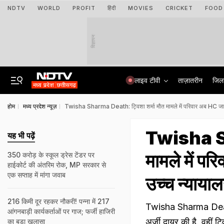
NDTV
WORLD
PROFIT
हिंदी
MOVIES
CRICKET
FOOD
विज्ञापन
लाइव टीवी
ताज़ातरीन
जिल
होम
मध्य प्रदेश न्यूज़
Twisha Sharma Death: ट्विशा शर्मा मौत मामले में परिवार अब HC जा
Twisha Sh
यह भी पढ़ें
मामले में प
350 करोड़ के स्कूल ड्रेस टेंडर पर
हाईकोर्ट की अंतरिम रोक, MP सरकार से
एक सप्ताह में मांगा जवाब
उच्च न्याय
216 किमी दूर रहकर नौकरी! पन्ना में 217
Twisha Sharma Death Ca
आंगनबाड़ी कार्यकर्ताओं पर गाज; फर्जी हाजिरी
अर्जी दायर की है. वहीं ट्
का बड़ा खुलासा