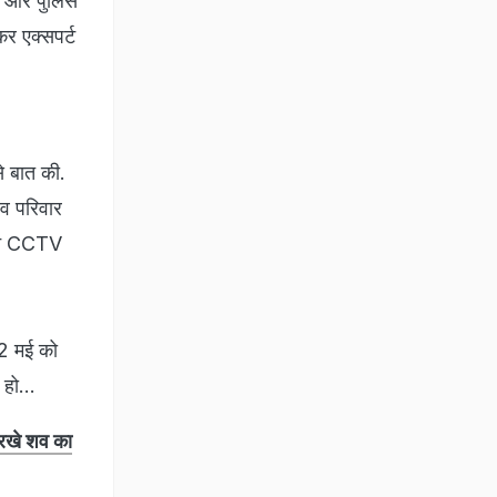
S और पुलिस
कर एक्सपर्ट
से बात की.
शव परिवार
ह ने CCTV
12 मई को
 हो...
े रखे शव का