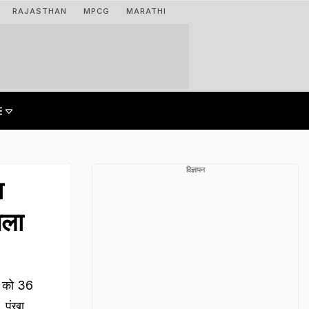
RAJASTHAN
MPCG
MARATHI
विज्ञापन
ा
चला
 को ₹36
 पंखा,