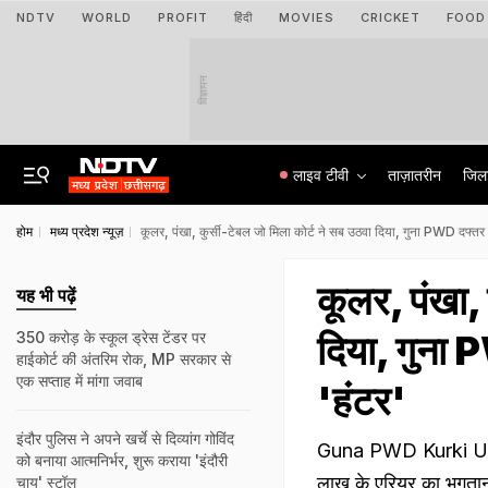
NDTV
WORLD
PROFIT
हिंदी
MOVIES
CRICKET
FOOD
विज्ञापन
लाइव टीवी
ताज़ातरीन
जिल
होम
मध्य प्रदेश न्यूज़
कूलर, पंखा, कुर्सी-टेबल जो मिला कोर्ट ने सब उठवा दिया, गुना PWD दफ्तर ह
कूलर, पंखा, 
यह भी पढ़ें
दिया, गुना P
350 करोड़ के स्कूल ड्रेस टेंडर पर
हाईकोर्ट की अंतरिम रोक, MP सरकार से
एक सप्ताह में मांगा जवाब
'हंटर'
इंदौर पुलिस ने अपने खर्चे से दिव्यांग गोविंद
Guna PWD Kurki Update:
को बनाया आत्मनिर्भर, शुरू कराया 'इंदौरी
लाख के एरियर का भुगतान
चाय' स्टॉल