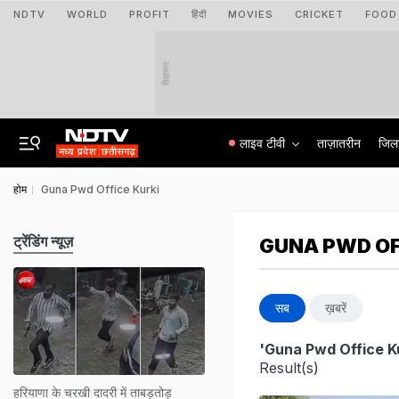
NDTV
WORLD
PROFIT
हिंदी
MOVIES
CRICKET
FOOD
विज्ञापन
लाइव टीवी
ताज़ातरीन
जिल
होम
Guna Pwd Office Kurki
ट्रेंडिंग न्यूज़
GUNA PWD OF
सब
ख़बरें
'Guna Pwd Office Ku
Result(s)
हरियाणा के चरखी दादरी में ताबड़तोड़