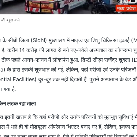
ं की बहुत कमी
श के सीधी जिला (Sidhi) मुख्यालय में मातृत्व एवं शिशु चिकित्सा इकाई
ई है. करीब 14 करोड़ की लागत से बने नए-नवेले अस्पताल का लोकसभा 
ीक पहले आनन-फानन में लोकार्पण हुआ. डिप्टी सीएम राजेंद्र शुक्ला 
 द्वारा इसकी शुरुआत की गई. लेकिन, यहां मरीजों एवं उनके परिजनों
tial Facilities) दूर-दूर तक नहीं दिखती हैं. पुराने अस्पताल के बेड 
ा गया है.
ेकिन लटक रहा ताला
इतनी खराब है कि यहां मरीजों और उनके परिजनों को मूलभूत सुविधाएं 
पताल में भले ही दो मॉड्यूलर ऑपरेशन थिएटर बनाए गए हैं, लेकिन, इनका फा
्कि, इन पर ताला ताला लगा हुआ है. ऐसे में गर्भवती महिलाओं एवं शिशुओं क