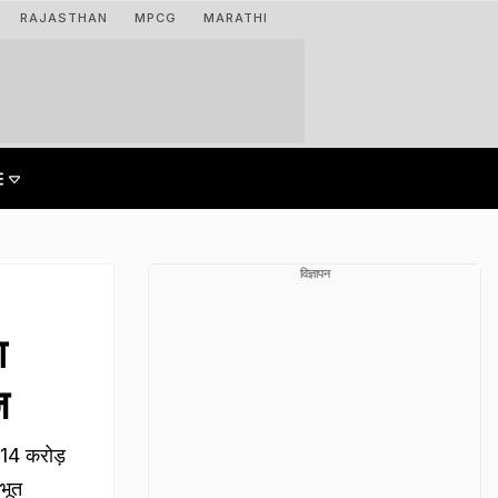
RAJASTHAN
MPCG
MARATHI
विज्ञापन
ा
ज
14 करोड़
भूत