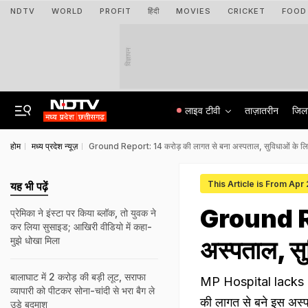
NDTV
WORLD
PROFIT
हिंदी
MOVIES
CRICKET
FOOD
विज्ञापन
लाइव टीवी
ताज़ातरीन
जिल
होम
मध्य प्रदेश न्यूज़
Ground Report: 14 करोड़ की लागत से बना अस्पताल, सुविधाओं के लि
This Article is From Apr
यह भी पढ़ें
Ground Re
प्रेमिका ने इंस्टा पर किया ब्लॉक, तो युवक ने
कर लिया सुसाइड; आखिरी वीडियो में कहा-
मुझे धोखा मिला
अस्पताल, सु
बालाघाट में 2 करोड़ की बड़ी लूट, सराफा
MP Hospital lacks Fa
व्यापारी को पीटकर सोना-चांदी से भरा बैग ले
की लागत से बने इस अस्पत
उड़े बदमाश