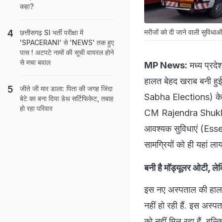
कहा?
मरीजों को दी जाने वाली सुविधाओ
छत्तीसगढ़ SI भर्ती परीक्षा में
'SPACERANI' से 'NEWS' तक हुए
पास ! अटपटे नामों की सूची वायरल होने
से मचा बवाल
MP News:
मध्य प्रदे
हालत बेहद खराब बनी हु
जीते जी मार डाला: पिता की जगह जिंदा
Sabha Elections) के ठ
बेटे का बना दिया डेथ सर्टिफिकेट, तबाह
हो रहा परिवार
CM Rajendra Shukla) के
आवश्यक सुविधाएं (Essen
सामग्रियों को ही यहां लाय
बनी है मॉड्यूलर ओटी, ल
इस नए अस्पताल की हालत 
नहीं हो रही हैं. इस अस्
को नहीं मिल रहा हैं. बल