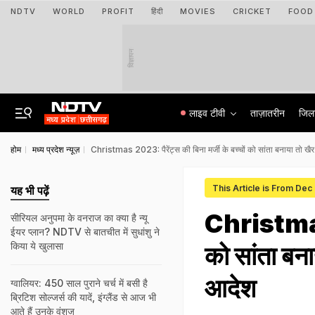
NDTV
WORLD
PROFIT
हिंदी
MOVIES
CRICKET
FOOD
विज्ञापन
लाइव टीवी
ताज़ातरीन
जिल
होम
मध्य प्रदेश न्यूज़
Christmas 2023: पैरेंट्स की बिना मर्जी के बच्चों को सांता बनाया तो खै
This Article is From Dec
यह भी पढ़ें
Christmas 2
सीरियल अनुपमा के वनराज का क्या है न्यू
ईयर प्लान? NDTV से बातचीत में सुधांशु ने
किया ये खुलासा
को सांता बना
आदेश
ग्वालियर: 450 साल पुराने चर्च में बसी है
ब्रिटिश सोल्जर्स की यादें, इंग्लैंड से आज भी
आते हैं उनके वंशज