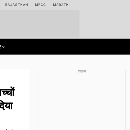
RAJASTHAN
MPCG
MARATHI
विज्ञापन
्चों
दिया