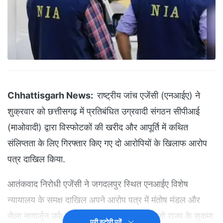
Chhattisgarh News:
राष्ट्रीय जांच एजेंसी (एनआईए) ने
शुक्रवार को छत्तीसगढ़ में प्रतिबंधित उग्रवादी संगठन सीपीआई
(माओवादी) द्वारा विस्फोटकों की खरीद और आपूर्ति में कथित
संलिप्तता के लिए गिरफ्तार किए गए दो आरोपियों के खिलाफ आरोप
पत्र दाखिल किया.
आतंकवाद निरोधी एजेंसी ने जगदलपुर स्थित एनआईए विशेष
न्यायालय के समक्ष दाखिल अपने आरोप पत्र में मंतोष मंडल और
सेला नागार्जुन उर्फ एस नागार्जुन का नाम लिया है, जो राज्य के सुकमा
पूरी स्टोरी पढ़ें