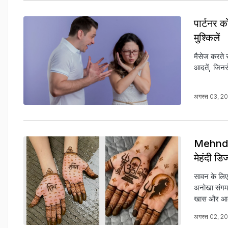
पार्टनर को
मुश्किलें
मैसेज करते स
आदतें, जिनस
अगस्त 03, 2
Mehndi D
मेहंदी ड‍
सावन के लिए 
अनोखा संगम स
खास और आकर
अगस्त 02, 2