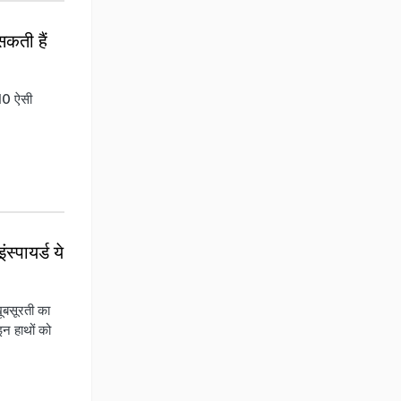
 सकती हैं
 10 ऐसी
‍पायर्ड ये
खूबसूरती का
इन हाथों को