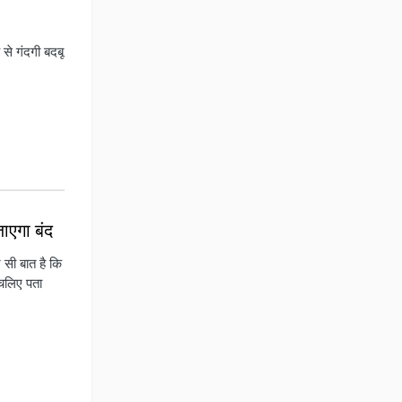
 से गंदगी बदबू
जाएगा बंद
 सी बात है क‍ि
 चल‍िए पता