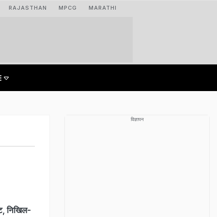
RAJASTHAN
MPCG
MARATHI
विज्ञापन
्ट, निखिल-