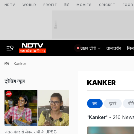
NDTV
WORLD
PROFIT
हिंदी
MOVIES
CRICKET
FOOD
विज्ञापन
लाइव टीवी
ताज़ातरीन
जिल
होम
Kanker
ट्रेंडिंग न्यूज़
KANKER
सब
ख़बरें
वीड
'Kanker'
- 216 News
जंतर-मंतर से लेकर रांची के JPSC