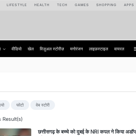
LIFESTYLE
HEALTH
TECH
GAMES
SHOPPING
APPS
ा
वीडियो
खेल
विज़ुअल स्टोरीज़
मनोरंजन
लाइफ़स्टाइल
वायरल
ियो
फोटो
वेब स्टोरी
 Result(s)
छत्तीसगढ़ के बच्चे को दुबई के NRI कपल ने किया अडॉप