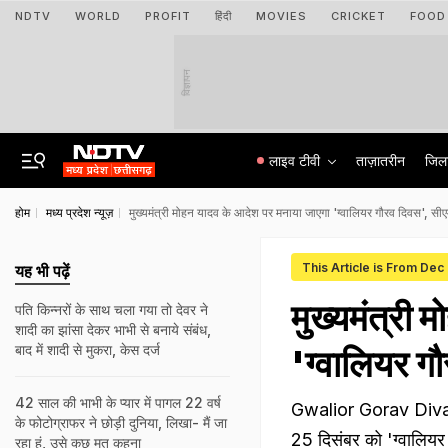
NDTV
WORLD
PROFIT
हिंदी
MOVIES
CRICKET
FOOD
विज्ञापन
लाइव टीवी
ताज़ातरीन
जिल
होम
मध्य प्रदेश न्यूज़
मुख्यमंत्री मोहन यादव के आदेश पर मनाया जाएगा 'ग्वालियर गौरव दिवस', सीएम
This Article is From Dec
यह भी पढ़ें
मुख्यमंत्री
पति किन्नरों के साथ चला गया तो देवर ने
शादी का झांसा देकर भाभी से बनाये संबंध,
बाद में शादी से मुकरा, केस दर्ज
'ग्वालियर गौ
42 साल की भाभी के प्यार में पागल 22 वर्ष
Gwalior Gorav Divas: प
के फोटोग्राफर ने छोड़ी दुनिया, लिखा- मैं जा
25 दिसंबर को 'ग्वालियर 
रहा हूं, उसे कुछ मत कहना