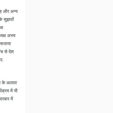
वाह और अन्य
े सुझावों
्ष
्यक्ष अभय
े सजाया
ंच से देश
गा.
वस के अलावा
क्रम में भी
रबार में