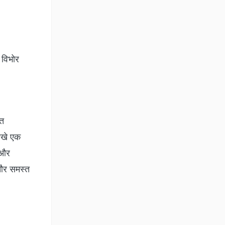
 विभोर
्त
मनखे एक
 और
और समस्त