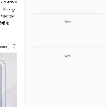
ंत परम्परा
ो बिलासपुर
रु घासीदास
विज्ञापन
ोगों के
hare
विज्ञापन