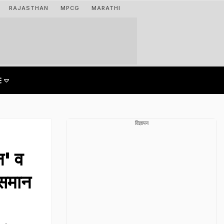
RAJASTHAN
MPCG
MARATHI
विज्ञापन
' व
 समान