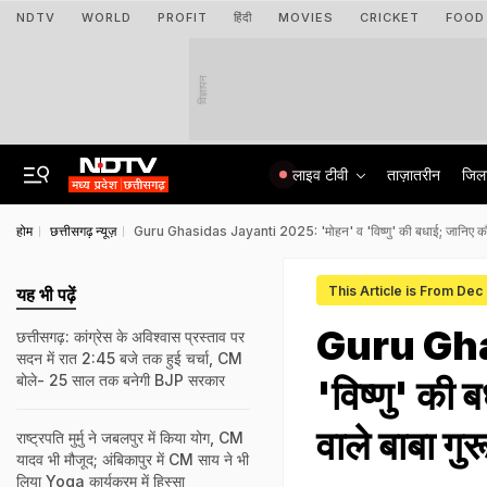
NDTV
WORLD
PROFIT
हिंदी
MOVIES
CRICKET
FOOD
विज्ञापन
लाइव टीवी
ताज़ातरीन
जिल
होम
छत्तीसगढ़ न्यूज़
Guru Ghasidas Jayanti 2025: 'मोहन' व 'विष्णु' की बधाई; जानिए कौन 
This Article is From Dec
यह भी पढ़ें
Guru Gha
छत्तीसगढ़: कांग्रेस के अविश्वास प्रस्ताव पर
सदन में रात 2:45 बजे तक हुई चर्चा, CM
बोले- 25 साल तक बनेगी BJP सरकार
'विष्णु' की
वाले बाबा गु
राष्ट्रपति मुर्मु ने जबलपुर में किया योग, CM
यादव भी मौजूद; अंबिकापुर में CM साय ने भी
लिया Yoga कार्यक्रम में हिस्सा