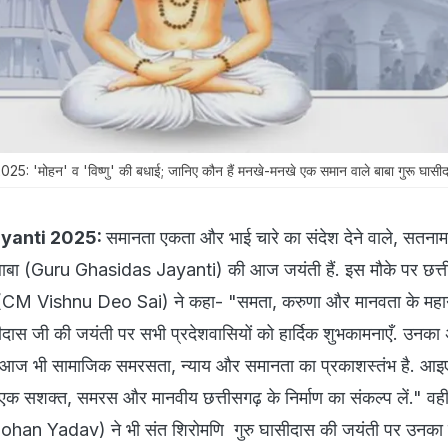
 'मोहन' व 'विष्णु' की बधाई; जानिए कौन हैं मनखे-मनखे एक समान वाले बाबा गुरू घासी
yanti 2025:
समानता एकता और भाई चारे का संदेश देने वाले, सतनाम
 बाबा (Guru Ghasidas Jayanti) की आज जयंती हैं. इस मौके पर छत्
व साय (CM Vishnu Deo Sai) ने कहा- "समता, करुणा और मानवता के मह
सीदास जी की जयंती पर सभी प्रदेशवासियों को हार्दिक शुभकामनाएँ. उनका
आज भी सामाजिक समरसता, न्याय और समानता का प्रकाशस्तंभ है. आइ
क सशक्त, समरस और मानवीय छत्तीसगढ़ के निर्माण का संकल्प लें." वहीं म
han Yadav) ने भी संत शिरोमणि गुरु घासीदास की जयंती पर उनका प