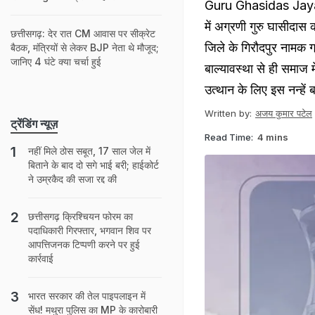
Guru Ghasidas Jayanti
में अग्रणी गुरु घासीदास
छत्तीसगढ़: देर रात CM आवास पर सीक्रेट
जिले के गिरौदपुर नामक ग
बैठक, मंत्रियों से लेकर BJP नेता थे मौजूद;
जानिए 4 घंटे क्या चर्चा हुई
बाल्यावस्था से ही समाज म
उत्थान के लिए इस नन्ह
Written by:
अजय कुमार पटेल
ट्रेंडिंग न्यूज़
Read Time:
4 mins
नहीं मिले ठोस सबूत, 17 साल जेल में
बिताने के बाद दो सगे भाई बरी; हाईकोर्ट
ने उम्रकैद की सजा रद्द की
छत्तीसगढ़ क्रिश्चियन फोरम का
पदाधिकारी गिरफ्तार, भगवान शिव पर
आपत्तिजनक टिप्पणी करने पर हुई
कार्रवाई
भारत सरकार की तेल पाइपलाइन में
सेंध! मथुरा पुलिस का MP के कारोबारी