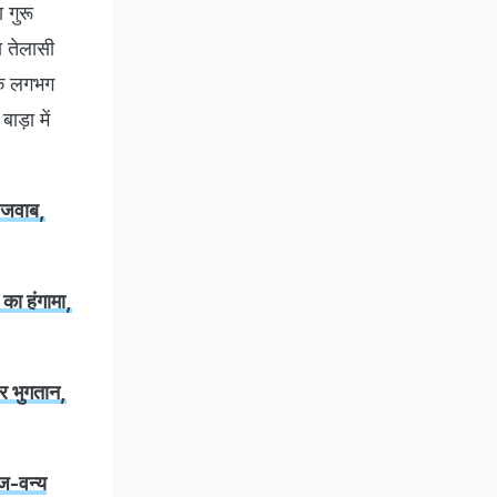
 गुरू
ा तेलासी
 के लगभग
ाड़ा में
 जवाब,
ा हंगामा,
र भुगतान,
पज-वन्य