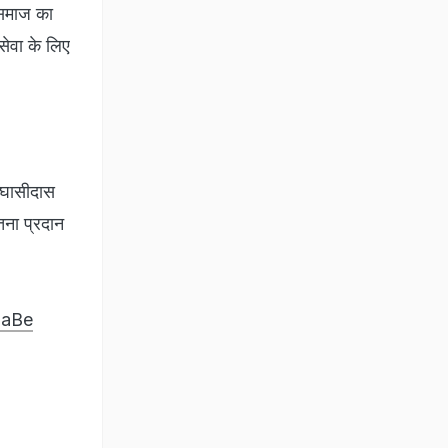
त समाज का
सेवा के लिए
ु घासीदास
ना प्रदान
LaBe