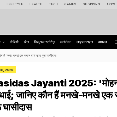
LIFESTYLE
HEALTH
TECH
GAMES
SHOPPING
APPS
ा
वीडियो
खेल
विज़ुअल स्टोरीज़
मनोरंजन
लाइफ़स्टाइल
वायरल
हैं मनखे-मनखे एक समान वाले बाबा गुरू घासीदास
 18, 2025
sidas Jayanti 2025: 'मोहन
 बधाई; जानिए कौन हैं मनखे-मनखे एक
रू घासीदास