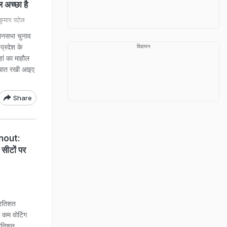
 अच्छा है
ुमार पटेल
ानसभा चुनाव
प्रदेश के
विज्ञापन
ां का माहौल
ी बात रखी आइए
Share
nout:
 सीटों पर
रतिशत
े कम वोटिंग
्रतिशत