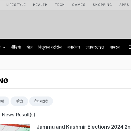
LIFESTYLE
HEALTH
TECH
GAMES
SHOPPING
APPS
ा
वीडियो
खेल
विज़ुअल स्टोरीज़
मनोरंजन
लाइफ़स्टाइल
वायरल
ING
ियो
फोटो
वेब स्टोरी
 News Result(s)
Jammu and Kashmir Elections 2024 2