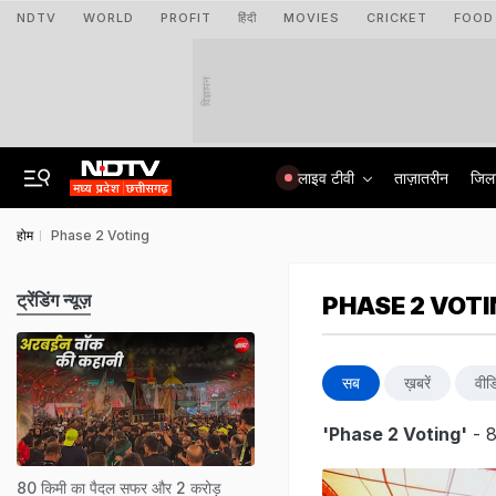
NDTV
WORLD
PROFIT
हिंदी
MOVIES
CRICKET
FOOD
विज्ञापन
लाइव टीवी
ताज़ातरीन
जिल
होम
Phase 2 Voting
ट्रेंडिंग न्यूज़
PHASE 2 VOT
सब
ख़बरें
वीड
'Phase 2 Voting'
- 8
80 किमी का पैदल सफर और 2 करोड़