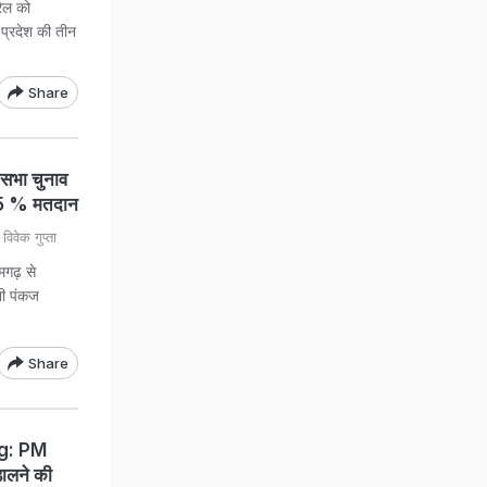
ैल को
प्रदेश की तीन
Share
भा चुनाव
.15 % मतदान
वेक गुप्ता
मगढ़ से
ाशी पंकज
Share
g: PM
डालने की