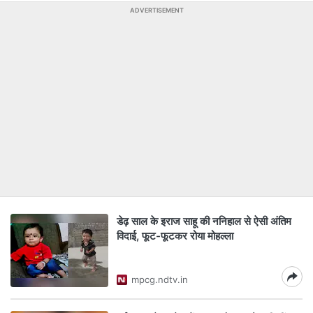
ADVERTISEMENT
डेढ़ साल के इराज साहू की ननिहाल से ऐसी अंत‍िम
व‍िदाई, फूट-फूटकर रोया मोहल्ला
mpcg.ndtv.in