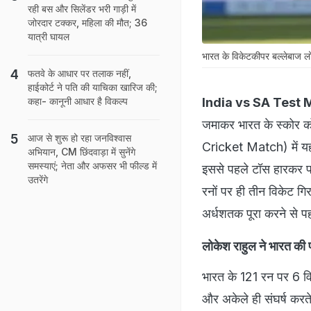
रही बस और सिलेंडर भरी गाड़ी में
जोरदार टक्कर, महिला की मौत; 36
यात्री घायल
भारत के विकेटकीपर बल्लेबाज लो
फतवे के आधार पर तलाक नहीं,
हाईकोर्ट ने पति की याचिका खारिज की;
India vs SA Test 
कहा- कानूनी आधार है विकल्प
जमाकर भारत के स्कोर को
आज से शुरू हो रहा जनविश्वास
Cricket Match) में यह
अभियान, CM छिंदवाड़ा में सुनेंगे
समस्याएं; नेता और अफसर भी फील्ड में
इससे पहले टॉस हारकर पह
उतरेंगे
रनों पर ही तीन विकेट गि
अर्धशतक पूरा करने से 
लोकेश राहुल ने भारत की 
भारत के 121 रन पर 6 वि
और अकेले ही संघर्ष करते