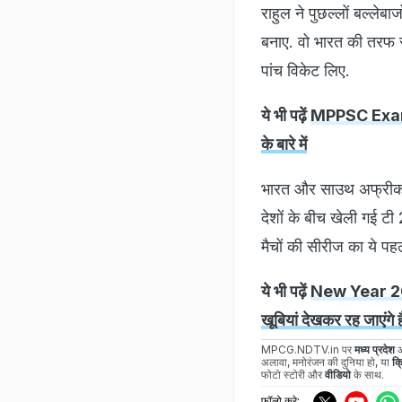
राहुल ने पुछल्लों बल्ले
बनाए. वो भारत की तरफ स
पांच विकेट लिए.
ये भी पढ़ें
MPPSC Exam 20
के बारे में
भारत और साउथ अफ्रीका क
देशों के बीच खेली गई टी
मैचों की सीरीज का ये पहल
ये भी पढ़ें
New Year 2024 
खूबियां देखकर रह जाएंगे 
MPCG.NDTV.in पर
मध्य प्रदेश
अलावा, मनोरंजन की दुनिया हो, या
क्
फोटो स्टोरी और
वीडियो
के साथ.
फॉलो करे: