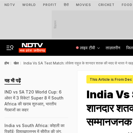
NDTV
WORLD
PROFIT
हिंदी
MOVIES
CRICKET
FOOD
विज्ञापन
लाइव टीवी
ताज़ातरीन
जिल
होम
खेल
India Vs SA Test Match: लोकेश राहुल के शानदार शतक की मदद से भारत ने खड़
This Article is From Dec
यह भी पढ़ें
India Vs 
IND vs SA T20 World Cup: 6
ओवर में 3 विकेट! Super 8 में South
Africa की खराब शुरुआत, भारतीय
शानदार शतक 
गेंदबाजों का कहर
सम्मानजनक 
India vs South Africa: कोहली का
रिकॉर्ड; विशाखापत्तनम में सीरीज की जंग,