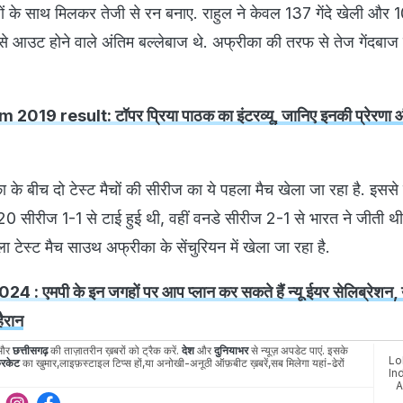
बाजों के साथ मिलकर तेजी से रन बनाए. राहुल ने केवल 137 गेंदे खेली और 
े आउट होने वाले अंतिम बल्लेबाज थे. अफ्रीका की तरफ से तेज गेंदबाज 
19 result: टॉपर प्रिया पाठक का इंटरव्यू, जानिए इनकी प्रेरणा 
े बीच दो टेस्ट मैचों की सीरीज का ये पहला मैच खेला जा रहा है. इससे
 20 सीरीज 1-1 से टाई हुई थी, वहीं वनडे सीरीज 2-1 से भारत ने जीती थी.
ा टेस्ट मैच साउथ अफ्रीका के सेंचुरियन में खेला जा रहा है.
: एमपी के इन जगहों पर आप प्लान कर सकते हैं न्यू ईयर सेलिब्रेशन, 
हैरान
और
छत्तीसगढ़
की ताज़ातरीन ख़बरों को ट्रैक करें.
देश
और
दुनियाभर
से न्यूज़ अपडेट पाएं. इसके
Lo
रिकेट
का खुमार,लाइफ़स्टाइल टिप्स हों,या अनोखी-अनूठी ऑफ़बीट ख़बरें,सब मिलेगा यहां-ढेरों
In
A