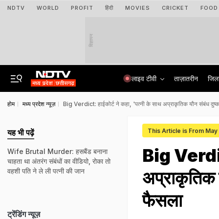
NDTV
WORLD
PROFIT
हिंदी
MOVIES
CRICKET
FOOD
विज्ञापन
लाइव टीवी
ताज़ातरीन
जिल
होम
मध्य प्रदेश न्यूज़
Big Verdict: हाईकोर्ट ने कहा, 'पत्नी के साथ अप्राकृतिक यौन संबंध दुष्कर्म
This Article is From May
यह भी पढ़ें
Big Verdict
Wife Brutal Murder: हसबैंड बनाना
चाहता था अंतरंग संबंधों का वीडियो, रोका तो
वहशी पति ने ले ली पत्नी की जान
अप्राकृतिक यौ
फैसला
ट्रेंडिंग न्यूज़