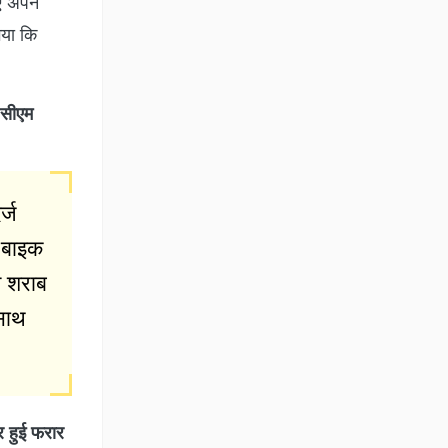
ए अपने
गया कि
 सीएम
्ज
क बाइक
ि शराब
साथ
 हुई फरार