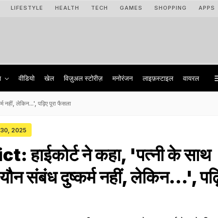
LIFESTYLE
HEALTH
TECH
GAMES
SHOPPING
APPS
ा
वीडियो
खेल
विज़ुअल स्टोरीज़
मनोरंजन
लाइफ़स्टाइल
वायरल
 नहीं, लेकिन...', पढ़िए पूरा फैसला
 30, 2025
: हाईकोर्ट ने कहा, 'पत्नी के साथ
न संबंध दुष्कर्म नहीं, लेकिन...', पढ़ि