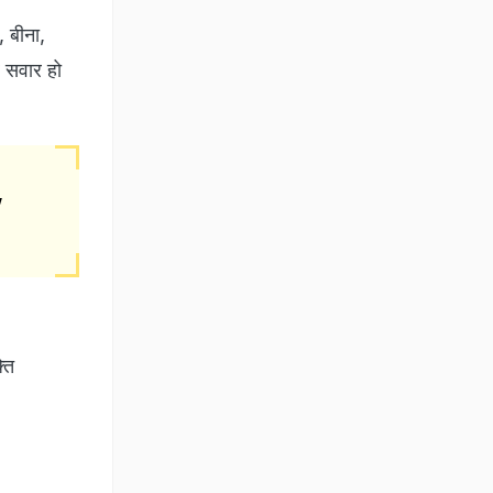
, बीना,
पर सवार हो
,
्ति