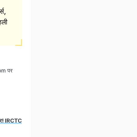
्स,
हली
com पर
रबार! IRCTC