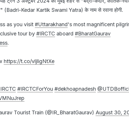
यह ट्रेन 3 अक्टूबर 2024 को मुंबई शहर से "बद्री-केदार, कार्तिक-स्व
ेस" (Badri-Kedar Kartik Swami Yatra) के नाम से रवाना होगी.
ss as you visit
#Uttarakhand
's most magnificent pilgr
inclusive tour by
#IRCTC
aboard
#BharatGaurav
ess
.
ow
https://t.co/vljligNtXe
kIRCTC
#IRCTCForYou
#dekhoapnadesh
@UTDBoffici
qYVMNuJrep
urav Tourist Train (@IR_BharatGaurav)
August 30, 2