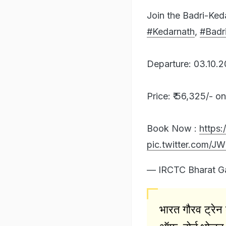
Join the Badri-Ked
#Kedarnath
,
#Badr
Departure: 03.10.
Price: ₹ 56,325/- 
Book Now :
https:
pic.twitter.com/J
— IRCTC Bharat Ga
भारत गौरव ट्रेन