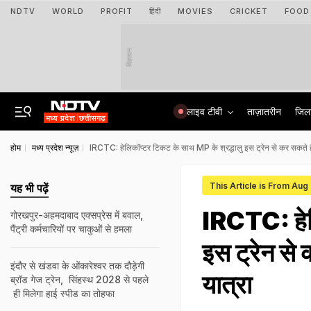
NDTV
WORLD
PROFIT
हिंदी
MOVIES
CRICKET
FOOD
विज्ञापन
लाइव टीवी
ताज़ातरीन
जिल
होम
मध्य प्रदेश न्यूज़
IRCTC: हेलिकॉप्टर टिकट के साथ MP के श्रद्धालु इस ट्रेन से कर सकते हैं 
This Article is From Aug
यह भी पढ़ें
IRCTC: हेल
गोरखपुर-अहमदाबाद एक्सप्रेस में बवाल,
पैंट्री कर्मचारियों पर चाकुओं से हमला
इस ट्रेन से 
इंदौर से खंडवा के ओंकारेश्वर तक दौड़ेगी
यात्रा
ब्रॉड गेज ट्रेन, सिंहस्थ 2028 से पहले
ही मिलेगा हाई स्पीड का तोहफा