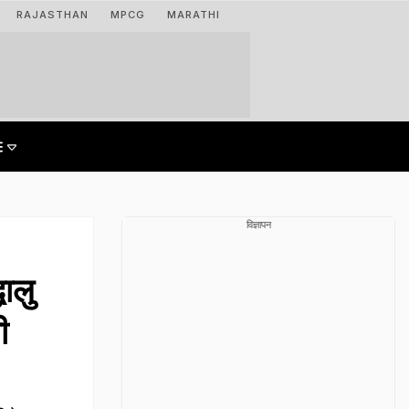
RAJASTHAN
MPCG
MARATHI
विज्ञापन
ालु
ी