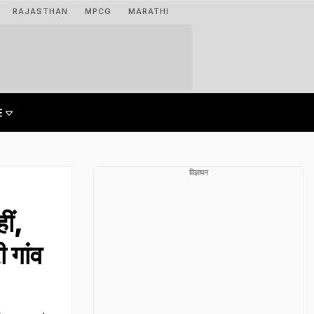
RAJASTHAN
MPCG
MARATHI
विज्ञापन
ं,
ी गांव