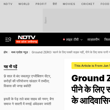
NDTV
WORLD
PROFIT
हिंदी
MOVIES
CRICKET
FOOD
विज्ञापन
लाइव टीवी
ताज़ातरीन
जिल
होम
मध्य प्रदेश न्यूज़
Ground ZERO: चलने के लिए पक्की सड़क नहीं, पीने के लिए साफ पानी नहीं
This Article is From Jun
यह भी पढ़ें
Ground ZER
9 साल से बंद जबलपुर एग्जीबिशन सेंटर,
करोड़ों की परियोजना खंडहर में तब्दील;
विकास की जगह बर्बादी!
पीने के लिए 
के आदिवासिय
इमली के पेड़ तले बाबा साहब को नमन; बैगा
समाज ने सादगी में मनाई अंबेडकर जयंती