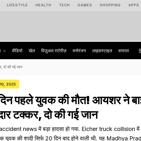
LIFESTYLE
HEALTH
TECH
GAMES
SHOPPING
APPS
ा
वीडियो
खेल
विज़ुअल स्टोरीज़
मनोरंजन
लाइफ़स्टाइल
वायरल
र, दो की गई जान
 10, 2025
 दिन पहले युवक की मौत! आयशर ने ब
दार टक्कर, दो की गई जान
ccident news में बड़ा हादसा हो गया. Eicher truck collision में द
ें एक युवक की शादी सिर्फ 20 दिन बाद होने वाली थी. यह Madhya Pr