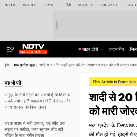
NDTV
WORLD
PROFIT
हिंदी
MOVIES
CRICKET
FOOD
विज्ञापन
लाइव टीवी
ताज़ातरीन
जिल
होम
मध्य प्रदेश न्यूज़
शादी से 20 दिन पहले युवक की मौत! आयशर ने बाइक को मारी जोरदार टक्क
This Article is From Nov
यह भी पढ़ें
शादी से 20
समुद्र के नीचे मेट्रो बन सकती है तो टिकाऊ
सड़कें क्यों नहीं? सवाल पर HC ने केंद्र और
राज्य सरकार को किया तलब
को मारी जोर
बाइक सवार ने मारी टक्कर, कई फीट तक
मध्य प्रदेश के Dewas a
सड़क पर घसीटा; कथा सुनकर लौट रही
की मौत हो गई. हादसे म
महिला के साथ गंभीर हादसा