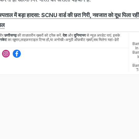
्पताल में बड़ा हादसा: SCNU वार्ड की छत गिरी, नवजात को दूध पिला रही
ायल
और
छत्तीसगढ़
की ताज़ातरीन ख़बरों को ट्रैक करें.
देश
और
दुनियाभर
से न्यूज़ अपडेट पाएं. इसके
रिकेट
का खुमार,लाइफ़स्टाइल टिप्स हों,या अनोखी-अनूठी ऑफ़बीट ख़बरें,सब मिलेगा यहां-ढेरों
Ban
In
Ban
Ban
T