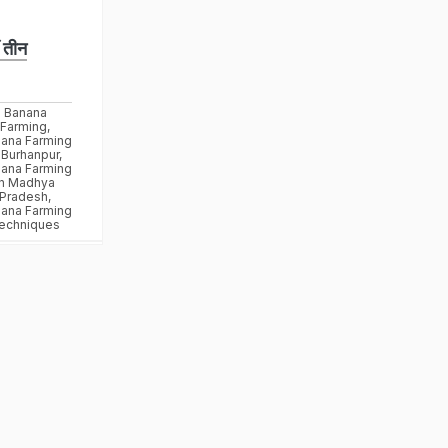
ं तीन
Banana
Farming
,
ana Farming
 Burhanpur
,
ana Farming
In Madhya
Pradesh
,
ana Farming
echniques