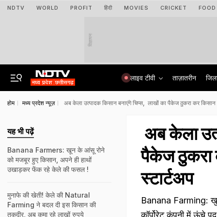
NDTV
WORLD
PROFIT
हिंदी
MOVIES
CRICKET
FOOD
विज्ञापन
लाइव टीवी
ताज़ातरीन
जिल
होम
मध्य प्रदेश न्यूज़
अब केला उत्पादक किसान बनाएंगे चिप्स, लाखों का पैकेज ठुकरा कर किसान की
अब केला उत्
यह भी पढ़ें
पैकेज ठुकरा 
Banana Farmers: खून के आंसू रोने
को मजबूर हुए किसान, अपने ही हाथों
उखाड़कर फेंक रहे केले की फसल !
स्टार्टअप
मुनाफे की खेती! केले की Natural
Banana Farming: खुशबू 
Farming ने बदल दी इस किसान की
कॉर्पोरेट कंपनी में ऊंच
तकदीर, अब कमा रहे लाखों रुपये