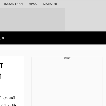
RAJASTHAN
MPCG
MARATHI
विज्ञापन
ा
स
े एक नामी
ावजूद, उनके