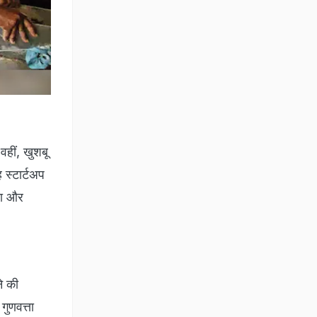
वहीं, खुशबू
 स्टार्टअप
ना और
े की
ुणवत्ता