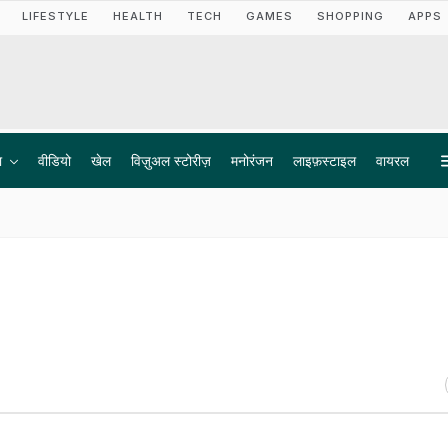
LIFESTYLE
HEALTH
TECH
GAMES
SHOPPING
APPS
ा
वीडियो
खेल
विज़ुअल स्टोरीज़
मनोरंजन
लाइफ़स्टाइल
वायरल