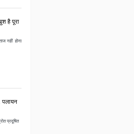
ुश है पूरा
ाज नहीं होना
ल, पलायन
ोत प्रदूषित