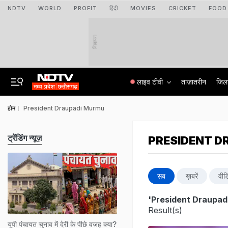
NDTV
WORLD
PROFIT
हिंदी
MOVIES
CRICKET
FOOD
विज्ञापन
लाइव टीवी
ताज़ातरीन
जिल
होम
President Draupadi Murmu
ट्रेंडिंग न्यूज़
PRESIDENT D
सब
ख़बरें
वीड
'President Draupad
Result(s)
यूपी पंचायत चुनाव में देरी के पीछे वजह क्या?