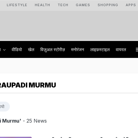
LIFESTYLE
HEALTH
TECH
GAMES
SHOPPING
APPS
ा
वीडियो
खेल
विज़ुअल स्टोरीज़
मनोरंजन
लाइफ़स्टाइल
वायरल
RAUPADI MURMU
ियो
i Murmu'
- 25 News