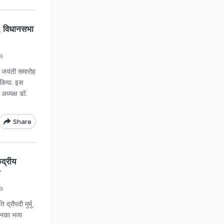
सा, विधानसभा
a
जयंती समारोह
 किया. इस
अध्यक्ष डॉ.
Share
ंद्रीय
त
a
ौपदी मुर्मू
उनका भव्य