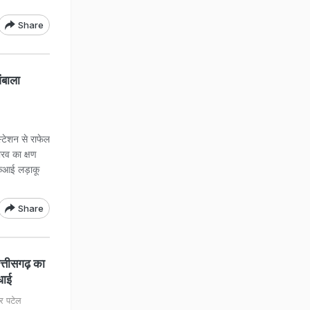
Share
अंबाला
स्टेशन से राफेल
ौरव का क्षण
केआई लड़ाकू
Share
्तीसगढ़ का
धाई
र पटेल