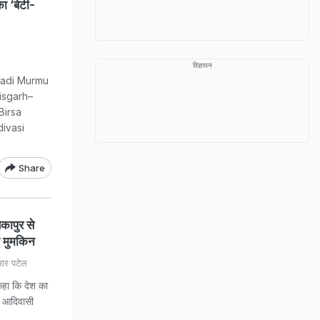
 ‘बेटी-
विज्ञापन
upadi Murmu
tisgarh–
 Birsa
ivasi
Share
पुर से
मा मुमकिन
ार पटेल
हा कि देश का
. आदिवासी