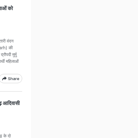
ाओं को
री वंदन
arh) की
रौपदी मुर्मु
थी महिलाओं
Share
सगढ़ आदिवासी
़ के दो