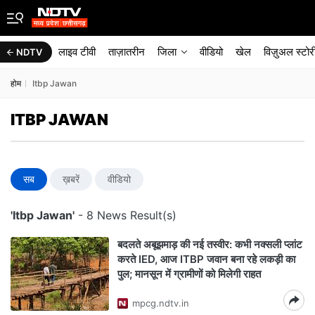
लाइव टीवी
ताज़ातरीन
जिला
वीडियो
खेल
विज़ुअल स्टोर
NDTV
होम
Itbp Jawan
ITBP JAWAN
सब
ख़बरें
वीडियो
'Itbp Jawan'
- 8 News Result(s)
बदलते अबूझमाड़ की नई तस्वीर: कभी नक्सली प्लांट
करते IED, आज ITBP जवान बना रहे लकड़ी का
पुल; मानसून में ग्रामीणों को मिलेगी राहत
mpcg.ndtv.in