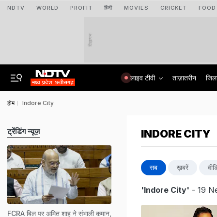
NDTV
WORLD
PROFIT
हिंदी
MOVIES
CRICKET
FOOD
विज्ञापन
लाइव टीवी
ताज़ातरीन
जिल
होम
Indore City
ट्रेंडिंग न्यूज़
INDORE CITY
सब
ख़बरें
वीड
'Indore City'
- 19 Ne
FCRA बिल पर अमित शाह ने संभाली कमान,