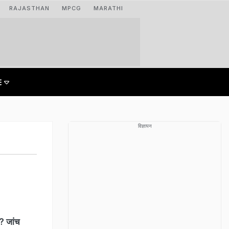
RAJASTHAN
MPCG
MARATHI
विज्ञापन
न? जांच