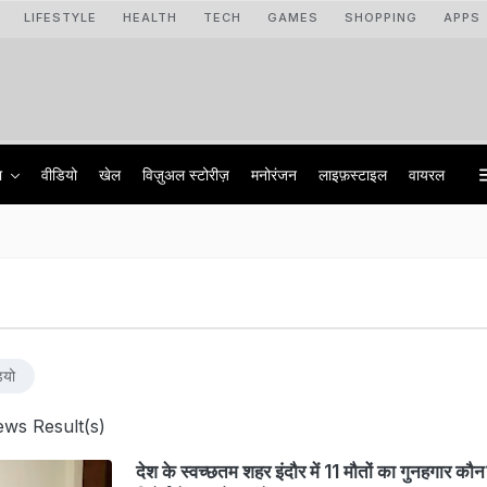
LIFESTYLE
HEALTH
TECH
GAMES
SHOPPING
APPS
ा
वीडियो
खेल
विज़ुअल स्टोरीज़
मनोरंजन
लाइफ़स्टाइल
वायरल
ियो
ws Result(s)
देश के स्वच्छतम शहर इंदौर में 11 मौतों का गुनहगार कौ