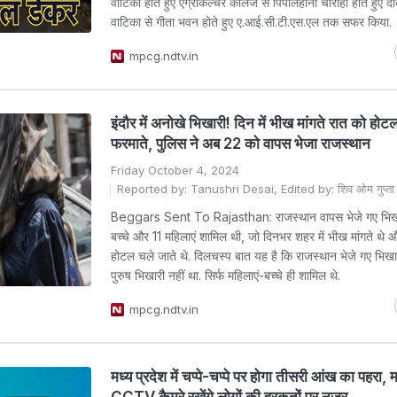
वाटिका होते हुए एग्रीकल्चर कॉलेज से पिपलिहाना चौराहा होते हुए द
वाटिका से गीता भवन होते हुए ए.आई.सी.टी.एस.एल तक सफर किया.
mpcg.ndtv.in
इंदौर में अनोखे भिखारी! दिन में भीख मांगते रात को होट
फरमाते, पुलिस ने अब 22 को वापस भेजा राजस्थान
Friday October 4, 2024
Reported by: Tanushri Desai, Edited by: शिव ओम गुप्ता
Beggars Sent To Rajasthan: राजस्थान वापस भेजे गए भिखारि
बच्चे और 11 महिलाएं शामिल थी, जो दिनभर शहर में भीख मांगते थे
होटल चले जाते थे. दिलचस्प बात यह है कि राजस्थान भेजे गए भिखारि
पुरुष भिखारी नहीं था. सिर्फ महिलाएं-बच्चे ही शामिल थे.
mpcg.ndtv.in
मध्य प्रदेश में चप्पे-चप्पे पर होगा तीसरी आंख का पहरा, मह