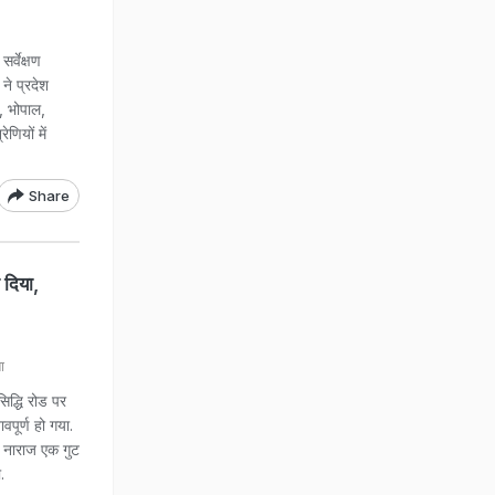
्वेक्षण
े प्रदेश
र, भोपाल,
णियों में
Share
 दिया,
ा
द्धि रोड पर
वपूर्ण हो गया.
 नाराज एक गुट
ा.