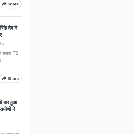
Share
ंह देव ने
ए
टेल
संवारा; TS
ए
Share
 बार हुआ
ामीणों ने