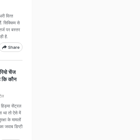
व‍ित्‍त
 स‍िक्‍क‍िम से
 तर्ज पर बस्‍तर
रही है.
Share
यो चेंज
ै कि कौन
टेल
ड़मा सेंट्रल
ा था तो ऐसे में
क्षा के मामलों
 का जवाब डिप्टी