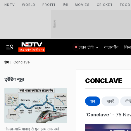
NDTV
WORLD
PROFIT
हिंदी
MOVIES
CRICKET
FOOD
विज्ञापन
लाइव टीवी
ताज़ातरीन
जिल
होम
Conclave
ट्रेंडिंग न्यूज़
CONCLAVE
सब
ख़बरें
वीड
'Conclave'
- 75 New
नोएडा-गाजियाबाद से गुरुग्राम तक नमो