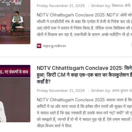
Friday November 21, 2025
Written by: विश्वनाथ सैनी
NDTV Chhattisgarh Conclave 2025: NDTV: ओपी चौधरी 
चौधरी ने एनडीटीवी मंच से कहा क‍ि प्रदेश में तेजी से न‍िवेश कर रहे हैं.
आए लोगों तक ने बस्‍तर में न‍िवेश क‍िया है. जैव‍िक राज्‍य स‍िक्‍क‍िम की
खेती में व‍िकास कर रहा है. तकनीकी के कारण अच्‍छे मार्केट‍िंग भी हो 
mpcg.ndtv.in
NDTV Chhattisgarh Conclave 2025: सिनेरि
हुआ; डिप्टी CM ने कहा एक-एक बात का कैलकुलेशन ह
कहाँ है?
Friday November 21, 2025
Written by: अजय कुमार प
NDTV Chhattisgarh Conclave 2025: बताया जाता है कि हि
कमिटी में था और माना जाता है कि हमेशा तीन स्तरों की सुरक्षा में रहत
ये सवाल आते हैं कि छह नक्सली ही उसके साथ मारे गए? क्यों? जो सुर
को समझते हैं, जानते हैं वो भी ये सवाल पूछ रहे हैं. ऐसे तमाम सवालों
सीएम विजय शर्मा ने दिया.