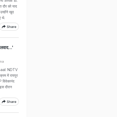
अध्यक्ष डॉ.
ित दौर को याद
न्होंने खुद
 थे.
Share
लवाद...'
rma
saal: NDTV
्रम में रायपुर
P विवेकानंद
 इस दौरान
Share