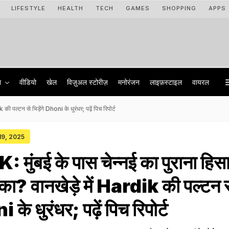
LIFESTYLE
HEALTH
TECH
GAMES
SHOPPING
APPS
ा
वीडियो
खेल
विज़ुअल स्टोरीज़
मनोरंजन
लाइफ़स्टाइल
वायरल
 पल्टन से भिड़ेंगे Dhoni के धुरंधर; पढ़ें पिच रिपोर्ट
 19, 2025
मुंबई के पास चेन्नई का पुराना हिस
ौका? वानखेड़े में Hardik की पल्टन 
i के धुरंधर; पढ़ें पिच रिपोर्ट