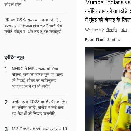
Mumbai Indians vs Ch
स्पेशल ट्रेनें
क्योंकि शाम को वानखेड़े 
में मुंबई को चेन्नई के ख
RR vs CSK: राजस्थान बनाम चेन्नई ,
बरसापारा में किसका होगा राज? जानें पिच
Written by:
गीतार्जुन
खेल
रिपोर्ट-प्लेइंग 11 और हेड टू हेड रिकॉर्ड्स
Read Time:
3 mins
ट्रेंडिंग न्यूज़
NHRC ने MP सरकार को भेजा
नोटिस, पानी की बोतल छूने पर छात्र
की पिटाई; टीचर पर जातिसूचक
अपशब्द कहने का भी आरोप
छत्तीसगढ़ में 2028 की तैयारी: कांग्रेस
का 'ट्रेनिंग कार्ड', बीजेपी ने क्‍यों कहा
बड़े नेताओं को सिखाएं राजनीति
MP Govt Jobs: मध्य प्रदेश में 19