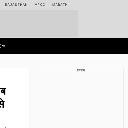
RAJASTHAN
MPCG
MARATHI
विज्ञापन
ाब
से