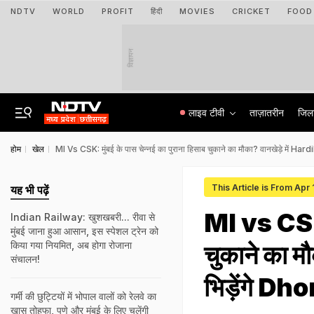
NDTV
WORLD
PROFIT
हिंदी
MOVIES
CRICKET
FOOD
विज्ञापन
लाइव टीवी
ताज़ातरीन
जिल
होम
खेल
MI Vs CSK: मुंबई के पास चेन्नई का पुराना हिसाब चुकाने का मौका? वानखेड़े में Hardik की
This Article is From Apr
यह भी पढ़ें
MI vs CSK: 
Indian Railway: खुशखबरी... रीवा से
मुंबई जाना हुआ आसान, इस स्पेशल ट्रेन को
किया गया नियमित, अब होगा रोजाना
चुकाने का म
संचालन!
भिड़ेंगे Dhon
गर्मी की छुट्टियों में भोपाल वालों को रेलवे का
खास तोहफा, पुणे और मुंबई के लिए चलेंगी