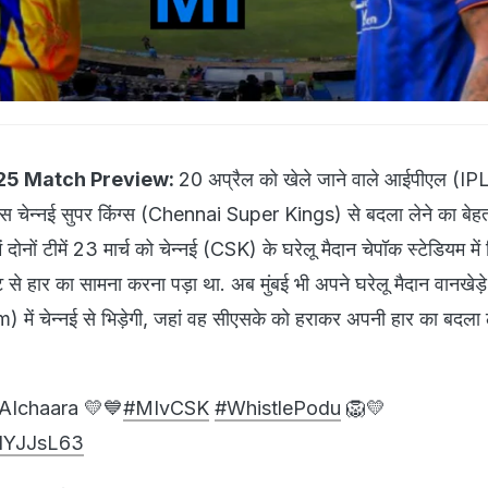
025 Match Preview:
20 अप्रैल को खेले जाने वाले आईपीएल (I
के पास चेन्नई सुपर किंग्स (Chennai Super Kings) से बदला लेने का बेह
 दोनों टीमें 23 मार्च को चेन्नई (CSK) के घरेलू मैदान चेपॉक स्टेडियम में भ
ट से हार का सामना करना पड़ा था. अब मुंबई भी अपने घरेलू मैदान वानखेड़े
ं चेन्नई से भिड़ेगी, जहां वह सीएसके को हराकर अपनी हार का बदला
AIchaara 💛💙
#MIvCSK
#WhistlePodu
🦁💛
OIYJJsL63