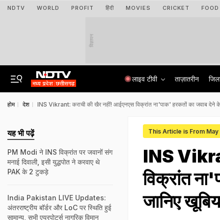
NDTV
WORLD
PROFIT
हिंदी
MOVIES
CRICKET
FOOD
विज्ञापन
लाइव टीवी
ताज़ातरीन
जिल
होम
देश
INS Vikrant: कराची की खैर नहीं! आईएनएस विक्रांत ना'पाक' हरकतों का जवाब देने के 
This Article is From May
यह भी पढ़ें
INS Vikra
PM Modi ने INS विक्रांत पर जवानों संग
मनाई दिवाली, इसी युद्धपोत ने करवाए थे
PAK के 2 टुकड़े
विक्रांत ना'
जानिए खूबिया
India Pakistan LIVE Updates:
अंतरराष्ट्रीय बॉर्डर और LoC पर स्थिति हुई
सामान्य, सभी एयरपोर्ट्स नागरिक विमान