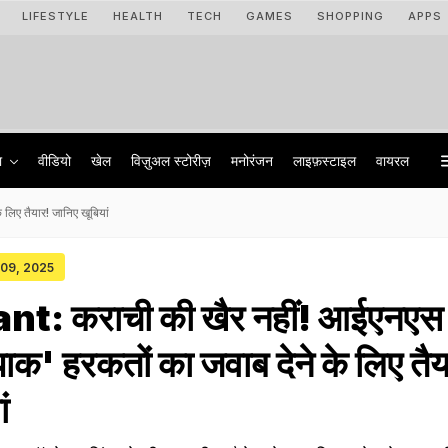
LIFESTYLE
HEALTH
TECH
GAMES
SHOPPING
APPS
ा
वीडियो
खेल
विज़ुअल स्टोरीज़
मनोरंजन
लाइफ़स्टाइल
वायरल
लिए तैयार! जानिए खूबियां
 09, 2025
nt: कराची की खैर नहीं! आईएनएस
पाक' हरकतों का जवाब देने के लिए तै
ं