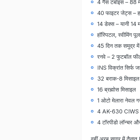
4 गैस टर्बाइंस – 88 
40 फाइटर जेट्स – हव
14 डेक्स – यानी 14 
हॉस्पिटल, स्वीमिंग पू
45 दिन तक समुद्र में
रनवे – 2 फुटबॉल फील
INS विक्रांत सिर्फ जह
32 बराक-8 मिसाइल
16 ब्रह्मोस मिसाइल
1 ओटो मेलारा नेवल ग
4 AK-630 CIWS
4 टॉरपीडो लॉन्चर और 
वहीं अरब सागर में तैनात