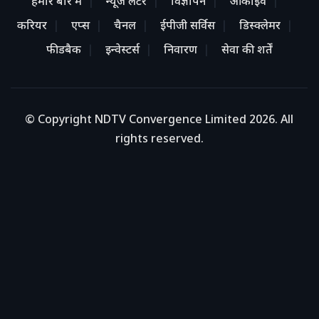
हमारे बारे में
न्यूज लेटर
विज्ञापन
आर्काइव
करियर
एप्स
चैनल
ईपीजी सर्विस
डिस्क्लेमर
फीडबैक
इन्वेस्टर्स
निवारण
सेवा की शर्तें
© Copyright NDTV Convergence Limited 2026. All
rights reserved.