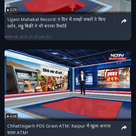
https://www.instagram.com/ndtvmpcg/ हमारे
2:29
फेसबुक पेज को लाइक करें :
Ujjain Mahakal Record: 9 दिन में लाखों भक्तों ने किए
https://www.facebook.com/ndtvmpchhattisgarh/
दर्शन, लड्डू बिक्री ने भी बनाया रिकॉर्ड
हमें ट्विटर पर फॉलो करें :
अगस्त 08, 2026 21:47 pm IST
https://twitter.com/NDTVMPCG
6:38
Chhattisgarh PDS Grain ATM: Raipur में खुला अनाज
वाला ATM!