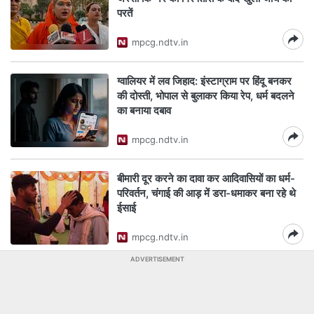
परतें
mpcg.ndtv.in
ग्वालियर में लव जिहाद: इंस्टाग्राम पर हिंदू बनकर
की दोस्ती, भोपाल से बुलाकर किया रेप, धर्म बदलने
का बनाया दबाव
mpcg.ndtv.in
बीमारी दूर करने का दावा कर आदिवासियों का धर्म-
परिवर्तन, चंगाई की आड़ में डरा-धमाकर बना रहे थे
ईसाई
mpcg.ndtv.in
ADVERTISEMENT