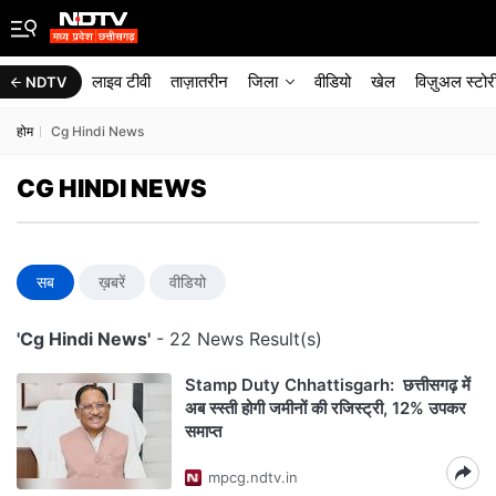
लाइव टीवी
ताज़ातरीन
जिला
वीडियो
खेल
विज़ुअल स्टोर
NDTV
होम
Cg Hindi News
CG HINDI NEWS
सब
ख़बरें
वीडियो
'Cg Hindi News'
- 22 News Result(s)
Stamp Duty Chhattisgarh: छत्तीसगढ़ में
अब स्‍स्‍ती होगी जमीनों की रजिस्ट्री, 12% उपकर
समाप्त
mpcg.ndtv.in