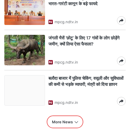
भारत-गारंटी कानून के बड़े फायदे
mpcg.ndtv.in
जंगली भैसें ‘छोटू’ के ल‍िए 17 गांवों के लोग छोड़ेंगे
जमीन, क्‍यों ल‍िया ऐसा फैसला?
mpcg.ndtv.in
बलौदा बाजार में पुलिस चेकिंग, वसूली और सुविधाओं
की कमी से भड़के व्यापारी, मंत्री को द‍िया ज्ञापन
mpcg.ndtv.in
More News