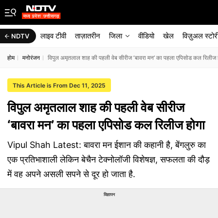
लाइव टीवी
ताज़ातरीन
जिला
वीडियो
खेल
विज़ुअल स्टोर
NDTV
होम
मनोरंजन
विपुल अमृतलाल शाह की पहली वेब सीरीज ‘बावरा मन’ का पहला एपिसोड कल रिलीज 
This Article is From Dec 11, 2025
विपुल अमृतलाल शाह की पहली वेब सीरीज
‘बावरा मन’ का पहला एपिसोड कल रिलीज होगा
Vipul Shah Latest: बावरा मन ईशान की कहानी है, बेंगलुरु का
एक प्रतिभाशाली लेकिन बेचैन टेक्नोलॉजी विशेषज्ञ, सफलता की दौड़
में वह अपने असली सपने से दूर हो जाता है.
विज्ञापन