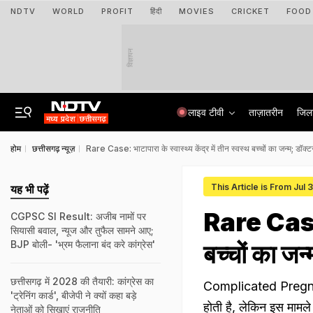
NDTV
WORLD
PROFIT
हिंदी
MOVIES
CRICKET
FOOD
विज्ञापन
लाइव टीवी
ताज़ातरीन
जिल
होम
छत्तीसगढ़ न्यूज़
Rare Case: भाटापारा के स्वास्थ्य केंद्र में तीन स्वस्थ बच्चों का जन्म; डॉक्ट
This Article is From Jul 
यह भी पढ़ें
Rare Case: भ
CGPSC SI Result: अजीब नामों पर
सियासी बवाल, न्यूज और तुफैल सामने आए;
BJP बोली- 'भ्रम फैलाना बंद करे कांग्रेस'
बच्चों का जन
छत्तीसगढ़ में 2028 की तैयारी: कांग्रेस का
Complicated Pregnanc
'ट्रेनिंग कार्ड', बीजेपी ने क्‍यों कहा बड़े
होती है, लेकिन इस मामले
नेताओं को सिखाएं राजनीति