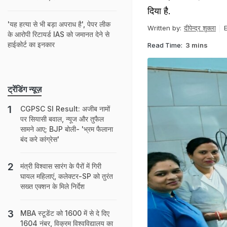
दिया है.
'यह हत्या से भी बड़ा अपराध है', पेपर लीक
Written by:
दीपेन्द्र शुक्ला
E
के आरोपी रिटायर्ड IAS को जमानत देने से
हाईकोर्ट का इनकार
Read Time:
3 mins
ट्रेंडिंग न्यूज़
CGPSC SI Result: अजीब नामों
पर सियासी बवाल, न्यूज और तुफैल
सामने आए; BJP बोली- 'भ्रम फैलाना
बंद करे कांग्रेस'
मंत्री विश्वास सारंग के पैरों में गिरी
घायल महिलाएं, कलेक्टर-SP को तुरंत
सख्त एक्शन के मिले निर्देश
MBA स्‍टूडेंट को 1600 में से दे दिए
1604 नंबर, विक्रम विश्वविद्यालय का