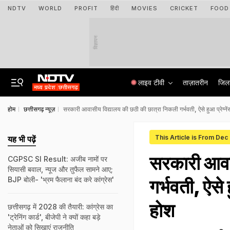
NDTV
WORLD
PROFIT
हिंदी
MOVIES
CRICKET
FOOD
विज्ञापन
लाइव टीवी
ताज़ातरीन
जिल
होम
छत्तीसगढ़ न्यूज़
सरकारी आवासीय विद्यालय की छठी की छात्रा निकली गर्भवती, ऐसे हुआ प्रेग्नेंस
This Article is From Dec
यह भी पढ़ें
सरकारी आवास
CGPSC SI Result: अजीब नामों पर
सियासी बवाल, न्यूज और तुफैल सामने आए;
BJP बोली- 'भ्रम फैलाना बंद करे कांग्रेस'
गर्भवती, ऐसे 
होश
छत्तीसगढ़ में 2028 की तैयारी: कांग्रेस का
'ट्रेनिंग कार्ड', बीजेपी ने क्‍यों कहा बड़े
नेताओं को सिखाएं राजनीति