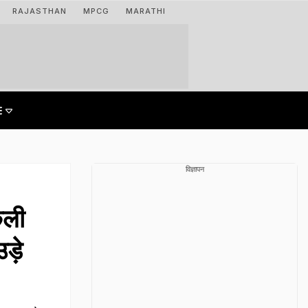
RAJASTHAN
MPCG
MARATHI
विज्ञापन
कली
ड़े