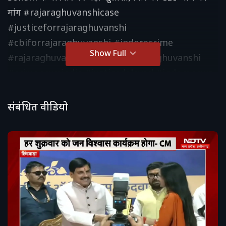
मांग #rajaraghuvanshicase
#justiceforrajaraghuvanshi
#cbiforrajaraghuvanshi #indorecrime
Show Full
#rajaraghuvanshimurder #vipinraghuvanshi
#crimenewsindia #justicedelayed #indorenews
संबंधित वीडियो