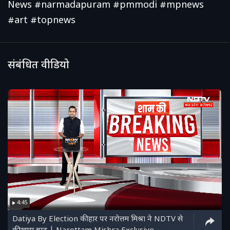
News #narmadapuram #pmmodi #mpnews
#art #topnews
संबंधित वीडियो
4:45
Datiya By Election की हार पर नरोत्तम मिश्रा ने NDTV से