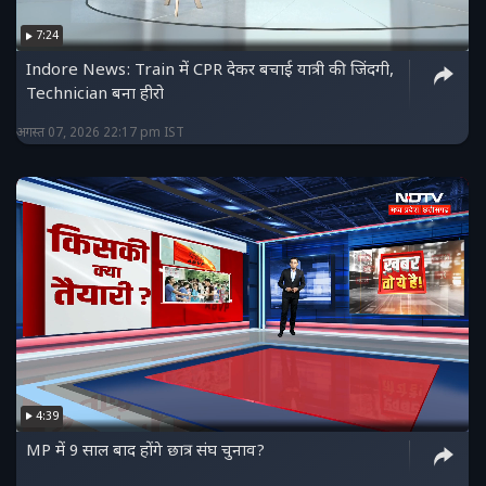
फेसबुक पेज को लाइक करें :
7:24
https://www.facebook.com/ndtvmpchhattisgarh/
Indore News: Train में CPR देकर बचाई यात्री की जिंदगी,
हमें ट्विटर पर फॉलो करें :
Technician बना हीरो
https://twitter.com/NDTVMPCG
अगस्त 07, 2026 22:17 pm IST
4:39
MP में 9 साल बाद होंगे छात्र संघ चुनाव?