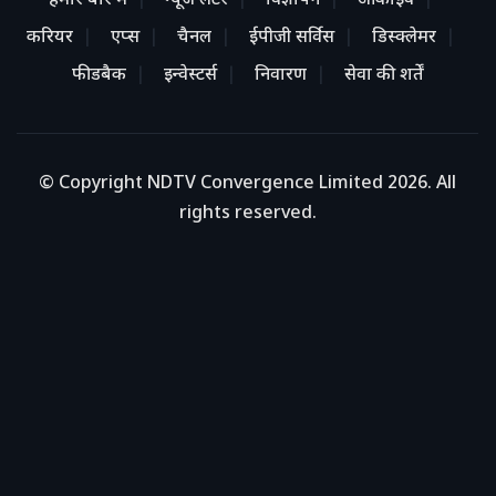
हमारे बारे में
न्यूज लेटर
विज्ञापन
आर्काइव
करियर
एप्स
चैनल
ईपीजी सर्विस
डिस्क्लेमर
फीडबैक
इन्वेस्टर्स
निवारण
सेवा की शर्तें
© Copyright NDTV Convergence Limited 2026. All
rights reserved.