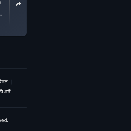
े
े
चैनल
 शर्तें
ved.