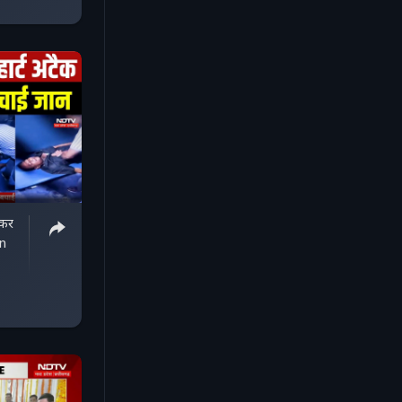
ेकर
an