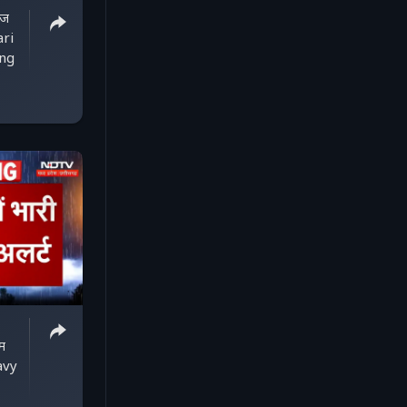
ाज
ari
ing
सम
avy