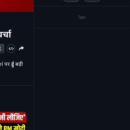
विज्ञापन
्चा
ू
र हुई बड़ी